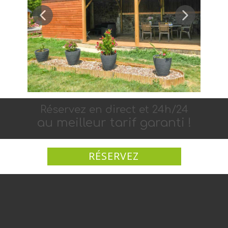
Réservez en di​rect et 24h​/2​​4
au meilleur tarif garanti !
RÉSERVEZ