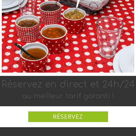
Réservez en di​rect et 24h​/2​​4
au meilleur tarif garanti !
RÉSERVEZ