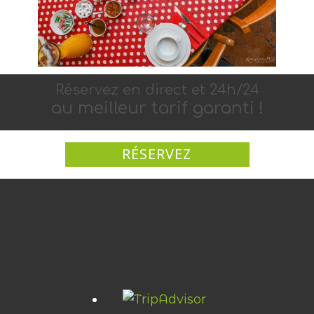
Réservez en di​rect et 24h​/2​​4
au meilleur tarif garanti !
RÉSERVEZ