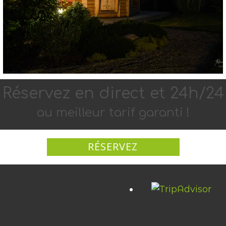
Réservez en di​rect et 24h​/2​​4
au meilleur tarif garanti !
RÉSERVEZ