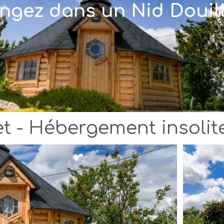
ngez dans un Nid Douill
et - Hébergement insoli