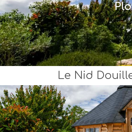
Plo
Le Nid Douill